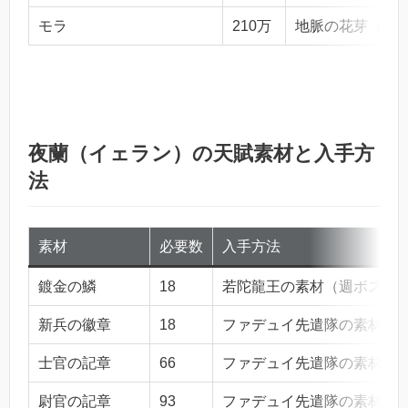
モラ
210万
地脈の花芽（蔵
夜蘭（イェラン）の天賦素材と入手方
法
素材
必要数
入手方法
鍍金の鱗
18
若陀龍王の素材（週ボス・
新兵の徽章
18
ファデュイ先遣隊の素材
士官の記章
66
ファデュイ先遣隊の素材
尉官の記章
93
ファデュイ先遣隊の素材