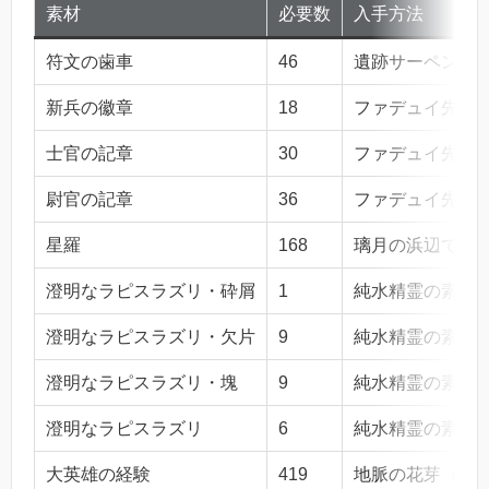
素材
必要数
入手方法
符文の歯車
46
遺跡サーペント
新兵の徽章
18
ファデュイ先遣
士官の記章
30
ファデュイ先遣
尉官の記章
36
ファデュイ先遣
星羅
168
璃月の浜辺で獲
澄明なラピスラズリ・砕屑
1
純水精霊の素材
澄明なラピスラズリ・欠片
9
純水精霊の素材
澄明なラピスラズリ・塊
9
純水精霊の素材
澄明なラピスラズリ
6
純水精霊の素材
大英雄の経験
419
地脈の花芽（啓